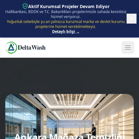
İçeriğe Atla
Aktif Kurumsal Projeler Devam Ediyor
Halkbankası, BDDK ve T.C. Bakanlıkları projelerimizle sahada kesintisiz
hizmet veriyoruz.
Yoğunluk sebebiyle şu an yalnızca kurumsal marka ve devlet kurumu
projelerine hizmet verebilmekteyiz.
Detaylı bilgi →
DeltaWash
Profesyonel Hizmet
Ankara Mağaza Temizliği