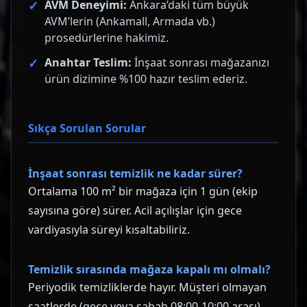
AVM Deneyimi:
Ankara’daki tüm büyük
AVM’lerin (Ankamall, Armada vb.)
prosedürlerine hakimiz.
Anahtar Teslim:
İnşaat sonrası mağazanızı
ürün dizimine %100 hazır teslim ederiz.
Sıkça Sorulan Sorular
İnşaat sonrası temizlik ne kadar sürer?
Ortalama 100 m² bir mağaza için 1 gün (ekip
sayısına göre) sürer. Acil açılışlar için gece
vardiyasıyla süreyi kısaltabiliriz.
Temizlik sırasında mağaza kapalı mı olmalı?
Periyodik temizliklerde hayır. Müşteri olmayan
saatlerde (gece veya sabah 08:00-10:00 arası)