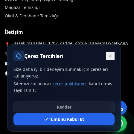
Mağaza Temizliği
Okul & Dershane Temizliği
İletişim
Başak mahallesi, 1707. cadde, no:23/ (D) Mamak/ANKARA
📍
📞
+90 312 577 60 32
Çerez Tercihleri
✉️
info@deltawash.com.tr
Size daha iyi bir deneyim sunmak için çerezleri
🕒
7/24 Hizmet
kullanıyoruz.
Sitemizi kullanarak
çerez politikamızı
kabul etmiş
sayılırsınız.
©
2026
Delta Wash. Tüm hakları saklıdır.
•
crafted by
Reddet
ONURCAN SÖNMEZ
Tümünü Kabul Et