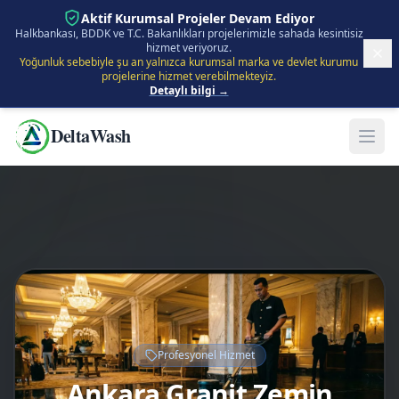
İçeriğe Atla
Aktif Kurumsal Projeler Devam Ediyor
Halkbankası, BDDK ve T.C. Bakanlıkları projelerimizle sahada kesintisiz
hizmet veriyoruz.
Yoğunluk sebebiyle şu an yalnızca kurumsal marka ve devlet kurumu
projelerine hizmet verebilmekteyiz.
Detaylı bilgi →
DeltaWash
Profesyonel Hizmet
Ankara Granit Zemin