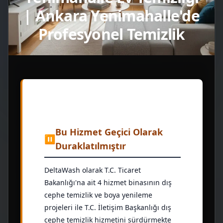
| Ankara Yenimahalle'de
Profesyonel Temizlik
Bu Hizmet Geçici Olarak
⏸
Duraklatılmıştır
DeltaWash olarak T.C. Ticaret
Bakanlığı'na ait 4 hizmet binasının dış
cephe temizlik ve boya yenileme
projeleri ile T.C. İletişim Başkanlığı dış
cephe temizlik hizmetini sürdürmekte