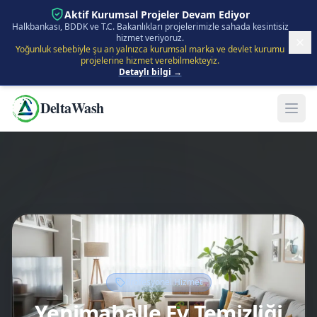
İçeriğe Atla
Aktif Kurumsal Projeler Devam Ediyor
Halkbankası, BDDK ve T.C. Bakanlıkları projelerimizle sahada kesintisiz
hizmet veriyoruz.
Yoğunluk sebebiyle şu an yalnızca kurumsal marka ve devlet kurumu
projelerine hizmet verebilmekteyiz.
Detaylı bilgi →
DeltaWash
Profesyonel Hizmet
Yenimahalle Ev Temizliği