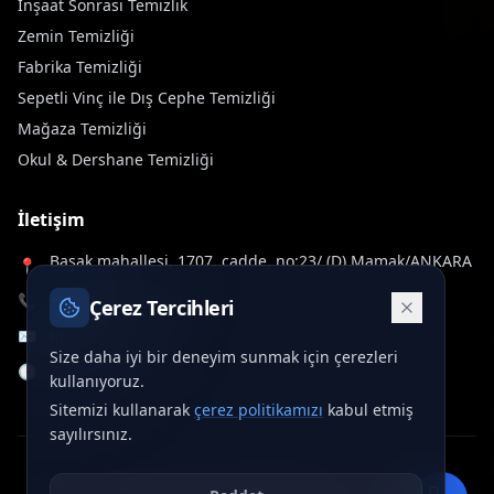
İnşaat Sonrası Temizlik
Zemin Temizliği
Fabrika Temizliği
Sepetli Vinç ile Dış Cephe Temizliği
Mağaza Temizliği
Okul & Dershane Temizliği
İletişim
Başak mahallesi, 1707. cadde, no:23/ (D) Mamak/ANKARA
📍
📞
+90 312 577 60 32
Çerez Tercihleri
✉️
info@deltawash.com.tr
Size daha iyi bir deneyim sunmak için çerezleri
🕒
7/24 Hizmet
kullanıyoruz.
Sitemizi kullanarak
çerez politikamızı
kabul etmiş
sayılırsınız.
©
2026
Delta Wash. Tüm hakları saklıdır.
•
crafted by