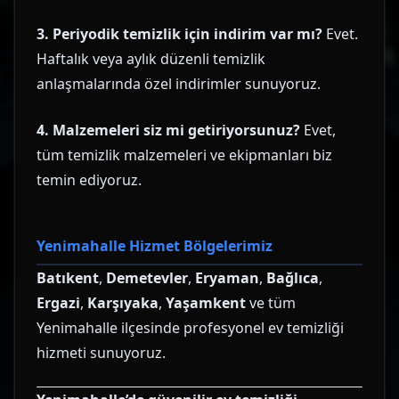
3. Periyodik temizlik için indirim var mı?
Evet.
Haftalık veya aylık düzenli temizlik
anlaşmalarında özel indirimler sunuyoruz.
4. Malzemeleri siz mi getiriyorsunuz?
Evet,
tüm temizlik malzemeleri ve ekipmanları biz
temin ediyoruz.
Yenimahalle Hizmet Bölgelerimiz
Batıkent
,
Demetevler
,
Eryaman
,
Bağlıca
,
Ergazi
,
Karşıyaka
,
Yaşamkent
ve tüm
Yenimahalle ilçesinde profesyonel ev temizliği
hizmeti sunuyoruz.