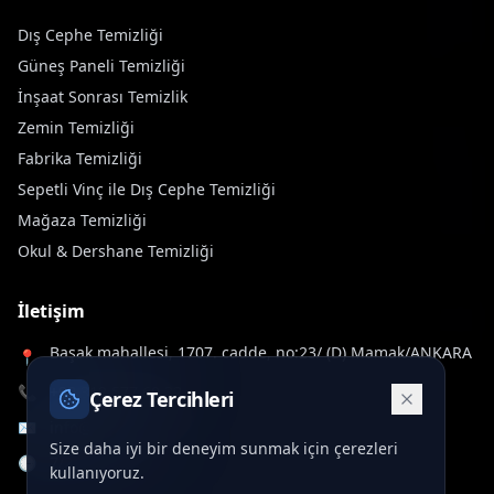
Dış Cephe Temizliği
Güneş Paneli Temizliği
İnşaat Sonrası Temizlik
Zemin Temizliği
Fabrika Temizliği
Sepetli Vinç ile Dış Cephe Temizliği
Mağaza Temizliği
Okul & Dershane Temizliği
İletişim
Başak mahallesi, 1707. cadde, no:23/ (D) Mamak/ANKARA
📍
📞
+90 312 577 60 32
Çerez Tercihleri
✉️
info@deltawash.com.tr
Size daha iyi bir deneyim sunmak için çerezleri
🕒
7/24 Hizmet
kullanıyoruz.