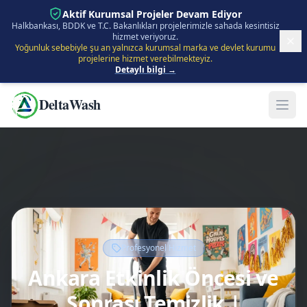
İçeriğe Atla
Aktif Kurumsal Projeler Devam Ediyor
Halkbankası, BDDK ve T.C. Bakanlıkları projelerimizle sahada kesintisiz
hizmet veriyoruz.
Yoğunluk sebebiyle şu an yalnızca kurumsal marka ve devlet kurumu
projelerine hizmet verebilmekteyiz.
Detaylı bilgi →
DeltaWash
Profesyonel Hizmet
Ankara Etkinlik Öncesi ve
Sonrası Temizlik |