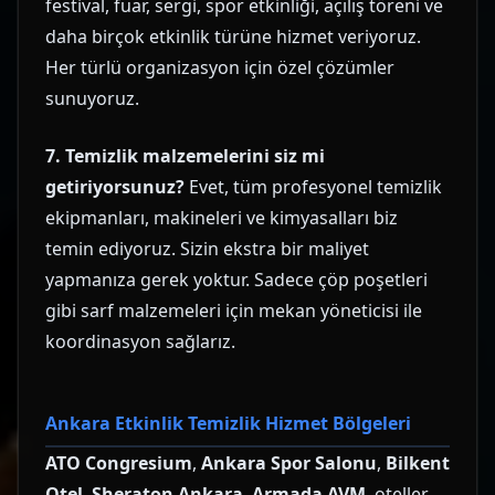
festival, fuar, sergi, spor etkinliği, açılış töreni ve
daha birçok etkinlik türüne hizmet veriyoruz.
Her türlü organizasyon için özel çözümler
sunuyoruz.
7. Temizlik malzemelerini siz mi
getiriyorsunuz?
Evet, tüm profesyonel temizlik
ekipmanları, makineleri ve kimyasalları biz
temin ediyoruz. Sizin ekstra bir maliyet
yapmanıza gerek yoktur. Sadece çöp poşetleri
gibi sarf malzemeleri için mekan yöneticisi ile
koordinasyon sağlarız.
Ankara Etkinlik Temizlik Hizmet Bölgeleri
ATO Congresium
,
Ankara Spor Salonu
,
Bilkent
Otel
,
Sheraton Ankara
,
Armada AVM
, oteller