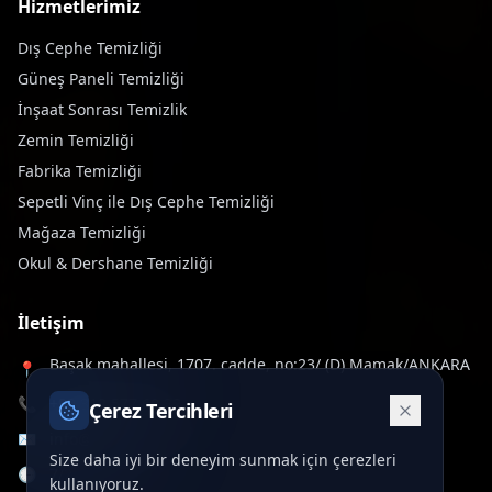
Hizmetlerimiz
Dış Cephe Temizliği
Güneş Paneli Temizliği
İnşaat Sonrası Temizlik
Zemin Temizliği
Fabrika Temizliği
Sepetli Vinç ile Dış Cephe Temizliği
Mağaza Temizliği
Okul & Dershane Temizliği
İletişim
Başak mahallesi, 1707. cadde, no:23/ (D) Mamak/ANKARA
📍
📞
+90 312 577 60 32
Çerez Tercihleri
✉️
info@deltawash.com.tr
Size daha iyi bir deneyim sunmak için çerezleri
🕒
7/24 Hizmet
kullanıyoruz.