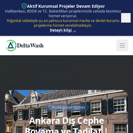
İçeriğe Atla
Aktif Kurumsal Projeler Devam Ediyor
Halkbankası, BDDK ve T.C. Bakanlıkları projelerimizle sahada kesintisiz
hizmet veriyoruz.
Yoğunluk sebebiyle şu an yalnızca kurumsal marka ve devlet kurumu
projelerine hizmet verebilmekteyiz.
Detaylı bilgi →
DeltaWash
Profesyonel Hizmet
Ankara Dış Cephe
Boyama ve Tadilat |