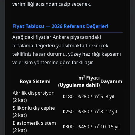
verimliliği açısından cazip seçenek.
Fiyat Tablosu — 2026 Referans Değerleri
Aşağıdaki fiyatlar Ankara piyasasındaki
ortalama değerleri yansıtmaktadır. Gerçek
teklifiniz hasar durumu, yüzey hazırlığı kapsamı
ve erişim yöntemine göre farklılaşır.
m² Fiyatı
Boya Sistemi
Dayanım
(Uygulama dahil)
Akrilik dispersiyon
₺180 – ₺280 / m²
5–8 yıl
(2 kat)
Silikonlu dış cephe
₺250 – ₺380 / m²
8–12 yıl
(2 kat)
Elastomerik sistem
₺300 – ₺450 / m²
10–15 yıl
(2 kat)