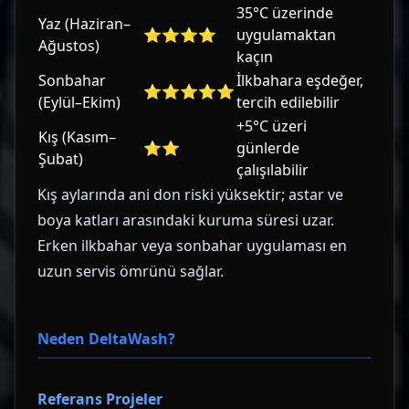
35°C üzerinde
Yaz (Haziran–
⭐⭐⭐⭐
uygulamaktan
Ağustos)
kaçın
Sonbahar
İlkbahara eşdeğer,
⭐⭐⭐⭐⭐
(Eylül–Ekim)
tercih edilebilir
+5°C üzeri
Kış (Kasım–
⭐⭐
günlerde
Şubat)
çalışılabilir
Kış aylarında ani don riski yüksektir; astar ve
boya katları arasındaki kuruma süresi uzar.
Erken ilkbahar veya sonbahar uygulaması en
uzun servis ömrünü sağlar.
Neden DeltaWash?
Referans Projeler