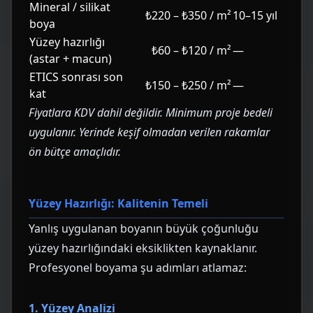
Mineral / silikat
₺220 – ₺350 / m²
10–15 yıl
boya
Yüzey hazırlığı
₺60 – ₺120 / m²
—
(astar + macun)
ETICS sonrası son
₺150 – ₺250 / m²
—
kat
Fiyatlara KDV dahil değildir. Minimum proje bedeli
uygulanır. Yerinde keşif olmadan verilen rakamlar
ön bütçe amaçlıdır.
Yüzey Hazırlığı: Kalitenin Temeli
Yanlış uygulanan boyanın büyük çoğunluğu
yüzey hazırlığındaki eksiklikten kaynaklanır.
Profesyonel boyama şu adımları atlamaz:
1. Yüzey Analizi