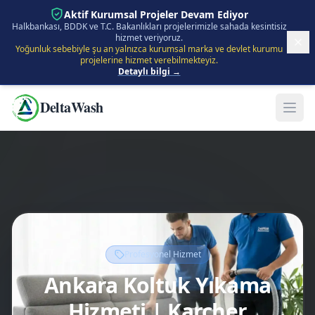
İçeriğe Atla
Aktif Kurumsal Projeler Devam Ediyor
Halkbankası, BDDK ve T.C. Bakanlıkları projelerimizle sahada kesintisiz
hizmet veriyoruz.
Yoğunluk sebebiyle şu an yalnızca kurumsal marka ve devlet kurumu
projelerine hizmet verebilmekteyiz.
Detaylı bilgi →
DeltaWash
Profesyonel Hizmet
Ankara Koltuk Yıkama
Hizmeti | Karcher