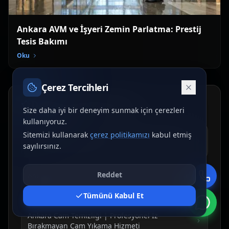
Ankara AVM ve İşyeri Zemin Parlatma: Prestij
Tesis Bakımı
Oku
Çerez Tercihleri
Diğer Hizmetlerimiz
Size daha iyi bir deneyim sunmak için çerezleri
kullanıyoruz.
Sitemizi kullanarak
çerez politikamızı
kabul etmiş
Ankara Dış Cephe Temizliği | Profesyonel Bina
sayılırsınız.
Cephe Yıkama Hizmeti
Reddet
Ankara Zemin Temizleme, Cilalama & Parlatma
Hizmeti
Tümünü Kabul Et
Ankara Cam Temizliği | Profesyonel İz
Bırakmayan Cam Yıkama Hizmeti