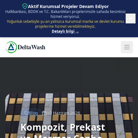
İçeriğe Atla
Aktif Kurumsal Projeler Devam Ediyor
Halkbankası, BDDK ve T.C. Bakanlıkları projelerimizle sahada kesintisiz
hizmet veriyoruz.
Yoğunluk sebebiyle şu an yalnızca kurumsal marka ve devlet kurumu
projelerine hizmet verebilmekteyiz.
Detaylı bilgi →
DeltaWash
Blog
19 Haziran 2026
Kompozit, Prekast