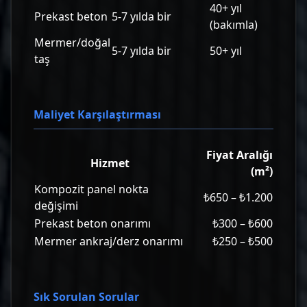
40+ yıl
Prekast beton
5-7 yılda bir
(bakımla)
Mermer/doğal
5-7 yılda bir
50+ yıl
taş
Maliyet Karşılaştırması
Fiyat Aralığı
Hizmet
(m²)
Kompozit panel nokta
₺650 – ₺1.200
değişimi
Prekast beton onarımı
₺300 – ₺600
Mermer ankraj/derz onarımı
₺250 – ₺500
Sık Sorulan Sorular