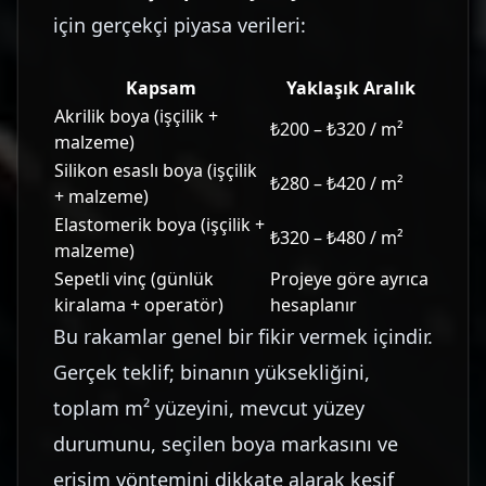
için gerçekçi piyasa verileri:
Kapsam
Yaklaşık Aralık
Akrilik boya (işçilik +
₺200 – ₺320 / m²
malzeme)
Silikon esaslı boya (işçilik
₺280 – ₺420 / m²
+ malzeme)
Elastomerik boya (işçilik +
₺320 – ₺480 / m²
malzeme)
Sepetli vinç (günlük
Projeye göre ayrıca
kiralama + operatör)
hesaplanır
Bu rakamlar genel bir fikir vermek içindir.
Gerçek teklif; binanın yüksekliğini,
toplam m² yüzeyini, mevcut yüzey
durumunu, seçilen boya markasını ve
erişim yöntemini dikkate alarak keşif