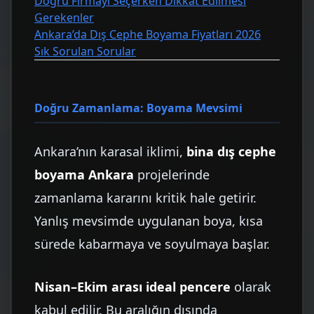
Doğru Firmayı Seçerken Dikkat Edilmesi
Gerekenler
Ankara’da Dış Cephe Boyama Fiyatları 2026
Sık Sorulan Sorular
Doğru Zamanlama: Boyama Mevsimi
Ankara’nın karasal iklimi,
bina dış cephe
boyama Ankara
projelerinde
zamanlama kararını kritik hale getirir.
Yanlış mevsimde uygulanan boya, kısa
sürede kabarmaya ve soyulmaya başlar.
Nisan–Ekim arası ideal pencere
olarak
kabul edilir. Bu aralığın dışında