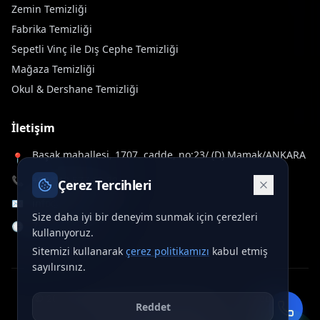
Zemin Temizliği
Fabrika Temizliği
Sepetli Vinç ile Dış Cephe Temizliği
Mağaza Temizliği
Okul & Dershane Temizliği
İletişim
Başak mahallesi, 1707. cadde, no:23/ (D) Mamak/ANKARA
📍
📞
+90 312 577 60 32
Çerez Tercihleri
✉️
info@deltawash.com.tr
Size daha iyi bir deneyim sunmak için çerezleri
🕒
7/24 Hizmet
kullanıyoruz.
Sitemizi kullanarak
çerez politikamızı
kabul etmiş
sayılırsınız.
©
2026
Delta Wash. Tüm hakları saklıdır.
•
crafted by
Reddet
ONURCAN SÖNMEZ