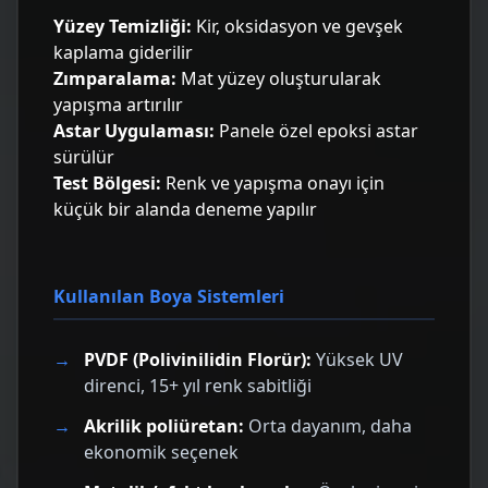
Yüzey Temizliği:
Kir, oksidasyon ve gevşek
kaplama giderilir
Zımparalama:
Mat yüzey oluşturularak
yapışma artırılır
Astar Uygulaması:
Panele özel epoksi astar
sürülür
Test Bölgesi:
Renk ve yapışma onayı için
küçük bir alanda deneme yapılır
Kullanılan Boya Sistemleri
PVDF (Polivinilidin Florür):
Yüksek UV
direnci, 15+ yıl renk sabitliği
Akrilik poliüretan:
Orta dayanım, daha
ekonomik seçenek