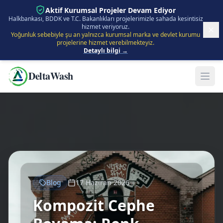
İçeriğe Atla
Aktif Kurumsal Projeler Devam Ediyor
Halkbankası, BDDK ve T.C. Bakanlıkları projelerimizle sahada kesintisiz
hizmet veriyoruz.
Yoğunluk sebebiyle şu an yalnızca kurumsal marka ve devlet kurumu
projelerine hizmet verebilmekteyiz.
Detaylı bilgi →
DeltaWash
Blog
17 Haziran 2026
Kompozit Cephe