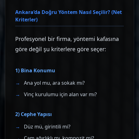
Ankara’da Doğru Yöntem Nasıl Seçilir? (Net
Kriterler)
Profesyonel bir firma, yöntemi kafasına
göre değil şu kriterlere göre seçer:
1) Bina Konumu
Ana yol mu, ara sokak mı?
Vinç kurulumu için alan var mı?
2) Cephe Yapısı
Düz mü, girintili mi?
Cam ağırlıklı mı, kompozit mi?