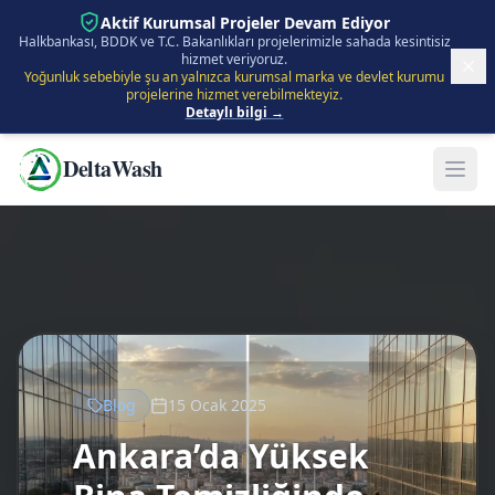
İçeriğe Atla
Aktif Kurumsal Projeler Devam Ediyor
Halkbankası, BDDK ve T.C. Bakanlıkları projelerimizle sahada kesintisiz
hizmet veriyoruz.
Yoğunluk sebebiyle şu an yalnızca kurumsal marka ve devlet kurumu
projelerine hizmet verebilmekteyiz.
Detaylı bilgi →
DeltaWash
Blog
15 Ocak 2025
Ankara’da Yüksek