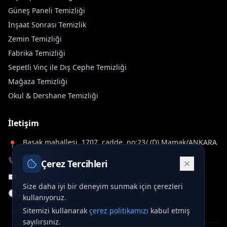
Güneş Paneli Temizliği
İnşaat Sonrası Temizlik
Zemin Temizliği
Fabrika Temizliği
Sepetli Vinç ile Dış Cephe Temizliği
Mağaza Temizliği
Okul & Dershane Temizliği
İletişim
Başak mahallesi, 1707. cadde, no:23/ (D) Mamak/ANKARA
📍
📞
+90 312 577 60 32
Çerez Tercihleri
✉️
info@deltawash.com.tr
Size daha iyi bir deneyim sunmak için çerezleri
🕒
7/24 Hizmet
kullanıyoruz.
Sitemizi kullanarak
çerez politikamızı
kabul etmiş
sayılırsınız.