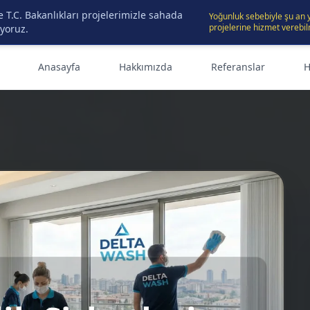
 T.C. Bakanlıkları projelerimizle sahada
Yoğunluk sebebiyle şu an
projelerine hizmet verebil
iyoruz.
Anasayfa
Hakkımızda
Referanslar
H