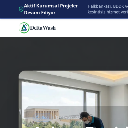
İçeriğe Atla
Aktif Kurumsal Projeler
Halkbankası, BDDK ve
kesintisiz hizmet ver
Devam Ediyor
DeltaWash
Blog
28 Ocak 2026