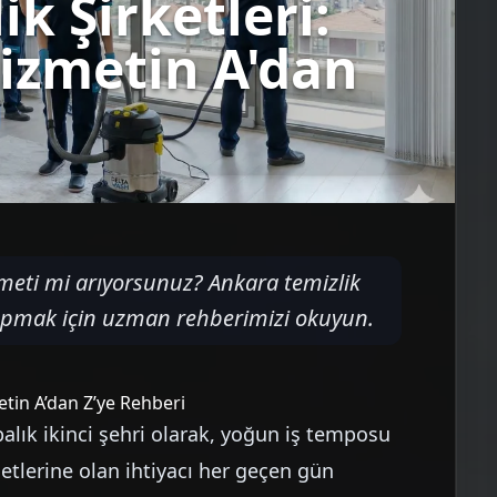
k Şirketleri:
izmetin A'dan
meti mi arıyorsunuz? Ankara temizlik
yapmak için uzman rehberimizi okuyun.
etin A’dan Z’ye Rehberi
balık ikinci şehri olarak, yoğun iş temposu
etlerine olan ihtiyacı her geçen gün