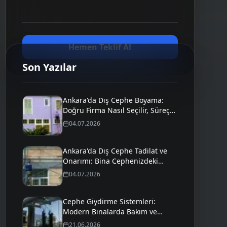
Hemen Teklif Al
Son Yazılar
Ankara'da Dış Cephe Boyama:
Doğru Firma Nasıl Seçilir, Süreç
Nasıl İşler?
04.07.2026
Ankara'da Dış Cephe Tadilat ve
Onarımı: Bina Cephenizdeki
Sorunlar İçin Profesyonel
04.07.2026
Çözümler
Cephe Giydirme Sistemleri:
Modern Binalarda Bakım ve
Onarım
21.06.2026