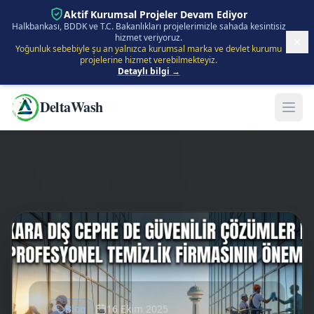
İçeriğe Atla
Aktif Kurumsal Projeler Devam Ediyor
Halkbankası, BDDK ve T.C. Bakanlıkları projelerimizle sahada kesintisiz
hizmet veriyoruz.
Yoğunluk sebebiyle şu an yalnızca kurumsal marka ve devlet kurumu
projelerine hizmet verebilmekteyiz.
Detaylı bilgi →
DeltaWash
Blog
16 Ekim 2025