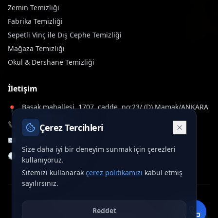
Zemin Temizliği
Fabrika Temizliği
Sepetli Vinç ile Dış Cephe Temizliği
Mağaza Temizliği
Okul & Dershane Temizliği
İletişim
Başak mahallesi, 1707. cadde, no:23/ (D) Mamak/ANKARA
📍
📞
+90 312 577 60 32
Çerez Tercihleri
✉️
info@deltawash.com.tr
Size daha iyi bir deneyim sunmak için çerezleri
🕒
7/24 Hizmet
kullanıyoruz.
Sitemizi kullanarak
çerez politikamızı
kabul etmiş
sayılırsınız.
©
2026
Delta Wash. Tüm hakları saklıdır.
•
crafted by
Reddet
ONURCAN SÖNMEZ